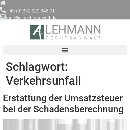
Arnoldstr. 29 | D-01307 Dresden
springen
+ 49 (0) 351 329 848 01
mail@al-rechtsanwalt.de
Schlagwort:
Verkehrsunfall
Erstattung der Umsatzsteuer
bei der Schadensberechnung